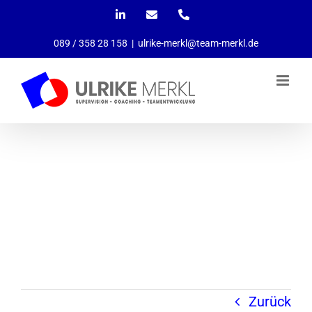
Zum
LinkedIn
E-
Telefon
Mail
Inhalt
089 / 358 28 158
|
ulrike-merkl@team-merkl.de
springen
Zurück